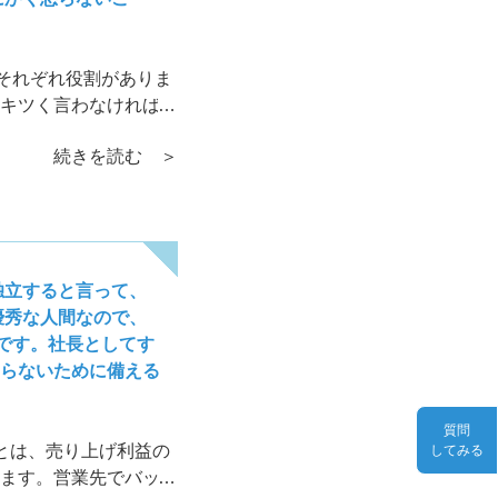
それぞれ役割がありま
キツく言わなければい
す。社長から言われて
続きを読む ＞
独立すると言って、
優秀な人間なので、
です。社長としてす
らないために備える
質問
とは、売り上げ利益の
してみる
ます。営業先でバッテ