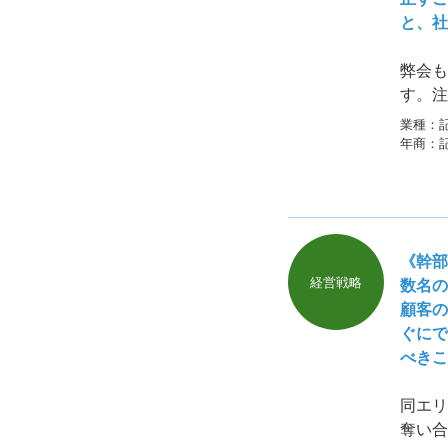
と、社
弊会も
す。注
けない
業種：
しまっ
年商：
《幹部
経営戦略
数名の
顧客の
ぐにで
べきこ
同エリ
奪い合