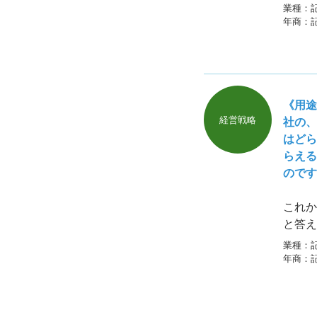
ィング
業種：
益を出
年商：
決定で
い。
《用途
経営戦略
社の、
はどら
らえる
のです
これか
と答え
のです
業種：
な、お
年商：