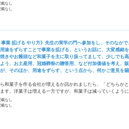
した場合、強気に出なくてはいけません。たとえ赤字でも仕事
記載なし
していくかバックエンドを考えたりしなくてはいけません。こ
記載なし
きません。経営判断が必要となります。お客様ごとに戦略を立
 事業 拡げる やり方》先生の実学の門へ参加をし、そのなか
用途をずらすことで事業を拡げる、というお話に、大変感銘を
焼きやお饅頭など和菓子を主に取り扱ってまして、少しでも高
よう、お土産用、冠婚葬祭の贈答用、など付加価値を考え、販
が、そのほか、用途をずらす、という点から、何かご意見を賜
ら和菓子を作る会社が増えるか訊かれましたら、「どちらかと
ます。洋菓子は増える一方ですが、和菓子は減っていくように
。お茶などに使われる「高級和菓子」のジャンルであったり、
記載なし
土産用、冠婚葬祭用など、売り方や売り先をちょとちょとズラ
記載なし