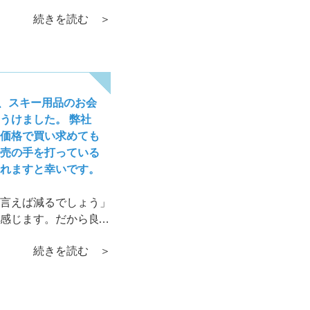
を勝ち取り、どこで利
続きを読む ＞
れはいち営業マンには
てるようにしてくださ
で、スキー用品のお会
うけました。 弊社
価格で買い求めても
売の手を打っている
れますと幸いです。
言えば減るでしょう」
感じます。だから良い
おっしゃられるよう
続きを読む ＞
していくことです。