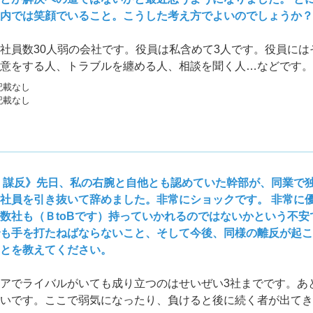
内では笑顔でいること。こうした考え方でよいのでしょうか？
社員数30人弱の会社です。役員は私含めて3人です。役員には
意をする人、トラブルを纏める人、相談を聞く人…などです。
場面など、場面によっては社長が出てはいけないこともありま
記載なし
たら、ガックリきてしまうからです。
記載なし
 謀反》先日、私の右腕と自他とも認めていた幹部が、同業で
社員を引き抜いて辞めました。非常にショックです。 非常に
数社も（ＢtoBです）持っていかれるのではないかという不安
も手を打たねばならないこと、そして今後、同様の離反が起こ
とを教えてください。
アでライバルがいても成り立つのはせいぜい3社までです。あ
いです。ここで弱気になったり、負けると後に続く者が出てき