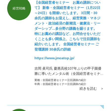
【全国経営者セミナー お薦め講師につい
て】 新春・全国経営者セミナー（1月22日
経営戦略
～24日）を開催いたします。 3日間・30
余氏の講師をお迎えし、経営実務・マネジ
メント・政治経済の新潮流・健康法・リー
ダーシップ…多分野の講義を賜ります。
特にお薦めの講話など、お問合せをいただ
くことも多い関係上、こちらで注目講師を
紹介いたします。 全国経営者セミナー ご
登壇講師 30余氏の詳細
https://www.jmcatop.jp/
吉岡 眞司氏 慶應高校107年ぶりの甲子園優
勝に導いたメンタル術（全国経営者セミナー
注目講師）ご紹介
業種：
全国経営者セミナー注目講師の紹介
年商：
全国経営者セミナー注目講師の紹介
続きを読む ＞