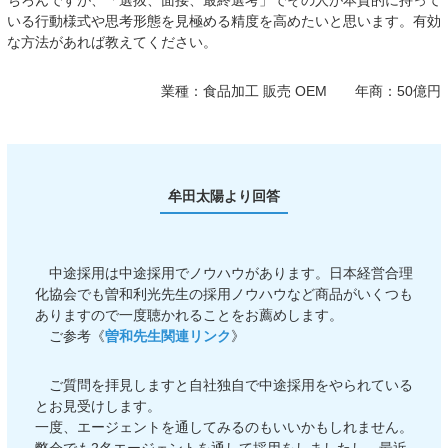
ちろんですが、「選抜、面接、最終選考」でその人が本質的に持って
いる行動様式や思考形態を見極める精度を高めたいと思います。有効
な方法があれば教えてください。
業種：
食品加工 販売 OEM
年商：
50億円
牟田太陽より回答
中途採用は中途採用でノウハウがあります。日本経営合理
化協会でも曽和利光先生の採用ノウハウなど商品がいくつも
ありますので一度聴かれることをお薦めします。
ご参考《
曽和先生関連リンク
》
ご質問を拝見しますと自社独自で中途採用をやられている
とお見受けします。
一度、エージェントを通してみるのもいいかもしれません。