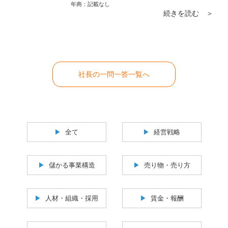
度は必要です。こればかりはタイミングです
年商：
記載なし
続きを読む ＞
し決して悪いことではありません。
社長の一問一答一覧へ
全て
経営戦略
儲かる事業構造
売り物・売り方
人材・組織・採用
賃金・報酬