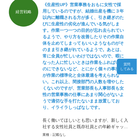
《生産性UP》営業事務をおもに女性で採
用しているのですが、結婚出産を機に３年
経営戦略
以内に離職される方が多く、引き継ぎのた
びに生産性の劣化が進んでいる気がしま
す。作業一つ一つの目的が忘れ去られてい
るようで、やり方を改善したりその作業自
体を止めてしまってもいいようなものがそ
のまま引き継がれているようで。あとは、
常に全員が忙しいわけではないので、暇に
なった人に忙しいときは作業をふればいい
質問
のにできないなど、とにかく個々の事務員
してみる
が作業の標準化と全体最適を考えられな
い。これ以上、間接部門の人数を増やした
くないのですが、営業部長も人事部長も女
性の営業事務の仕事にあまり関心がないよ
うで適切な手を打たないまま放置してお
り、イライラしっぱなしです。
長く働いてほしいとも思いますが、新しく入
社する女性社員と既存社員との年齢ギャップ
ができてしまうことを考えると循環もある程
業種：
記載なし