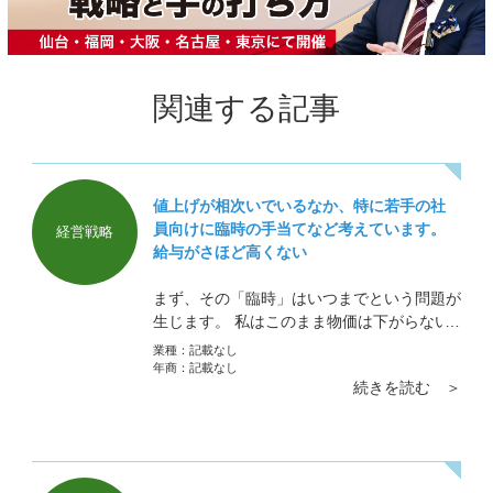
関連する記事
値上げが相次いでいるなか、特に若手の社
員向けに臨時の手当てなど考えています。
経営戦略
給与がさほど高くない
まず、その「臨時」はいつまでという問題が
生じます。 私はこのまま物価は下がらない
のではと感じています。いまの
業種：
記載なし
年商：
記載なし
続きを読む ＞