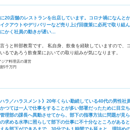
に20店舗のレストランを出店しています。コロナ禍になんと
イクアウトやデリバリーなど売り上げ回復策に必死で取り組ん
にかく社員の動きが遅い…
言うと幹部教育です。 私自身、飲食を経験していますので、
いるであろう飲食業においての取り組みが気になります。
アジア料理店の運営
1億5千万円
ハラ／ハラスメント》20年くらい勤続している40代の男性社
かつては一人で仕事をすることが多い部署だったために目立ち
管理部の課長へ異動させてから、部下の指導方法に問題が見ら
の求める水準に照らして部下の仕事に不十分なところがあると
えを部下ができるまで、30分でも１時間でも延々と、理詰め