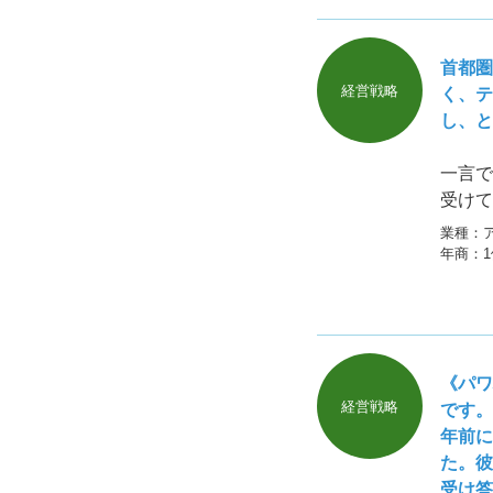
首都圏
経営戦略
く、テ
し、と
一言で
受けて
業種：
年商：
《パワ
経営戦略
です。
年前に
た。彼
受け答