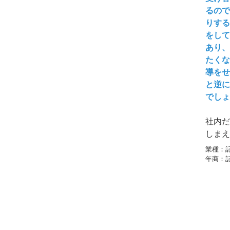
るので
りする
をして
あり、
たくな
導をせ
と逆に
でしょ
社内だ
しまえ
きな問
業種：
年商：