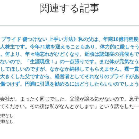
関連する記事
 プライド 傷つけない 上手い方法》私の父は、年商10億円程
人株主です。今年71歳を迎えることもあり、体力的に厳しそ
。何より、年々物忘れがひどくなり、近頃は認知症の兆候もで
ないので、「生涯現役！」の一点張りです。まだ体が元気なう
してほしいのですが、なかなか納得してもらえません。裸一貫
大きくした父ですから、経営者としてそれなりのプライドがあ
傷つけず、円満に引退を勧めるにはどうしたらいいのでしょう
会社が、まったく同じでした。父親が譲る気がないので、息子
てください。その後は私がなんとかします」という話をした一
くなりました。亡くなってしまうと、できることは限られてし
記載なし
していました。 しかし、それも数カ月、いまは元気に社長業
記載なし