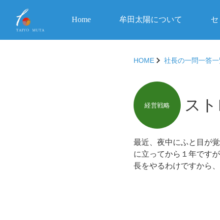
Home
牟田太陽について
セ
HOME
社長の一問一答一
スト
経営戦略
最近、夜中にふと目が覚
に立ってから１年ですが
長をやるわけですから、