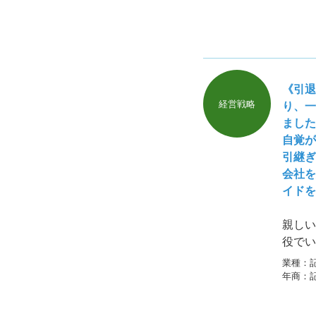
《引退
経営戦略
り、一
ました
自覚が
引継ぎ
会社を
イドを
親しい
役でい
塞で亡
業種：
苦労を
年商：