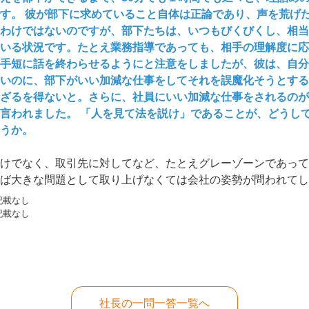
す。 彼が部下に求めていること自体は正論であり、声を荒げ
わけではないのですが、部下たちは、いつもびくびくし、相当
いる状況です。たとえ業務指導であっても、相手の理解度に応
手短に話を終わらせるようにと注意をしましたが、彼は、自分
いのに、部下がいい加減な仕事をしてそれを誤魔化そうとする
ざるを得ないと。さらに、社員にいい加減な仕事をされるのが
言われました。 「人を見て法を説け」であることが、どうし
うか。
けでなく、取引先に対してなど、たとえグレーゾーンであって
ば大きな問題として取り上げなくては会社の姿勢が問われてし
題です。
記載なし
記載なし
社長の一問一答一覧へ