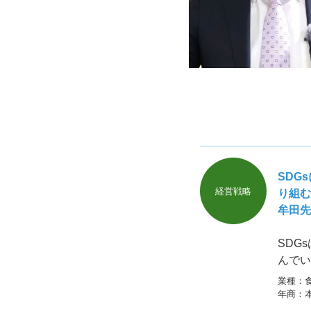
SDG
経営戦略
り組む
牟田先
SDG
んでい
社が
業種：
年商：