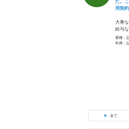
た。こ
用契約
大事な
給与な
同じと
業種：
年商：
全て