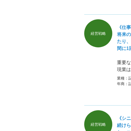
《仕事
経営戦略
将来の
たり、
間に1
重要な
現業は
業種：
年商：
《シニ
経営戦略
続けら