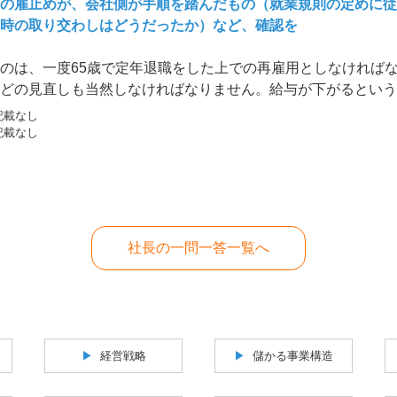
の雇止めが、会社側が手順を踏んだもの（就業規則の定めに従
時の取り交わしはどうだったか）など、確認を
のは、一度65歳で定年退職をした上での再雇用としなければ
どの見直しも当然しなければなりません。給与が下がるという
いう訳にはいかなく
記載なし
記載なし
社長の一問一答一覧へ
経営戦略
儲かる事業構造