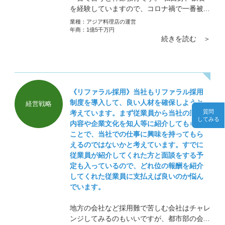
を経験していますので、コロナ禍で一番被害
を受けているであろう飲食業においての取り
業種：
アジア料理店の運営
組みが気になります。
年商：
1億5千万円
続きを読む ＞
《リファラル採用》当社もリファラル採用
制度を導入して、良い人材を確保しようと
経営戦略
質問
考えています。まず従業員から当社の業務
してみる
内容や企業文化を知人等に紹介してもらう
ことで、当社での仕事に興味を持ってもら
えるのではないかと考えています。すでに
従業員が紹介してくれた方と面談をする予
定も入っているので、どれ位の報酬を紹介
してくれた従業員に支払えば良いのか悩ん
でいます。
地方の会社など採用難で苦しむ会社はチャレ
ンジしてみるのもいいですが、都市部の会社