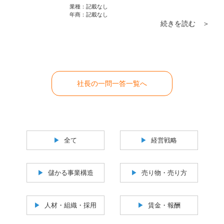
はあまりお薦めはしません。ただ、「自分が
業種：
記載なし
勤めている会社を知人、友人に紹介したい」
年商：
記載なし
続きを読む ＞
という気持ちそのものは社長として大変嬉し
いことです。
社長の一問一答一覧へ
全て
経営戦略
儲かる事業構造
売り物・売り方
人材・組織・採用
賃金・報酬