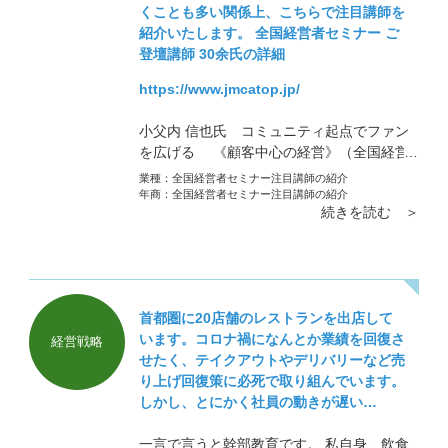
くことも多い関係上、こちらで注目講師を
紹介いたします。 全国経営者セミナー ご
登壇講師 30余氏の詳細
https://www.jmcatop.jp/
小父内 信也氏 コミュニティ起点でファン
を広げる 《顧客中心の経営》（全国経営
者セミナー 注目講師）ご紹介
業種：
全国経営者セミナー注目講師の紹介
年商：
全国経営者セミナー注目講師の紹介
続きを読む ＞
首都圏に20店舗のレストランを出店して
います。コロナ禍になんとか業績を回復さ
経営戦略
せたく、テイクアウトやデリバリーなど売
り上げ回復策に必死で取り組んでいます。
しかし、とにかく社員の動きが遅い…
一言で言うと幹部教育です。 私自身、飲食