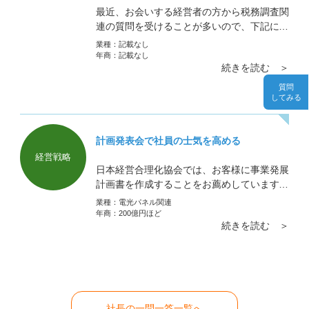
最近、お会いする経営者の方から税務調査関
連の質問を受けることが多いので、下記に再
掲いたします。税務調査ですが
業種：
記載なし
年商：
記載なし
続きを読む ＞
質問
してみる
計画発表会で社員の士気を高める
経営戦略
日本経営合理化協会では、お客様に事業発展
計画書を作成することをお薦めしています。
会社の規模や業種・業態にかかわらずです。
業種：
電光パネル関連
士気を高める工夫というか、私が考えるポイ
年商：
200億円ほど
続きを読む ＞
ントは3つです
社長の一問一答一覧へ