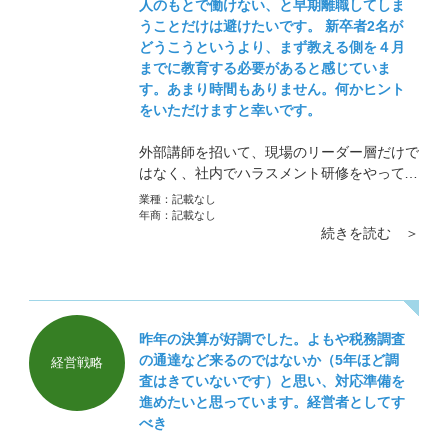
人のもとで働けない、と早期離職してしま
うことだけは避けたいです。 新卒者2名が
どうこうというより、まず教える側を４月
までに教育する必要があると感じていま
す。あまり時間もありません。何かヒント
をいただけますと幸いです。
外部講師を招いて、現場のリーダー層だけで
はなく、社内でハラスメント研修をやってみ
てはいかがでしょうか。ハラスメントに対し
業種：
記載なし
ての考え方、ルールなど、ここ数年で大幅に
年商：
記載なし
続きを読む ＞
変わりました。「分かっているつもりになっ
ていたけど全然違った」と言う方も多いで
す。
昨年の決算が好調でした。よもや税務調査
の通達など来るのではないか（5年ほど調
経営戦略
査はきていないです）と思い、対応準備を
進めたいと思っています。経営者としてす
べき