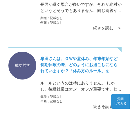
長男が継ぐ場合が多いですが、それが絶対か
というとそうでもありません。同じ両親から
生まれ、同じ物を食べて、同じ教育を受けて
業種：
記載なし
も兄弟で変わっていきます。それが個性で
年商：
記載なし
続きを読む ＞
す。個性とは踏まれても何しても変わらない
ものです。
牟田さんは、ＧＷや盆休み、年末年始など
長期休暇の際、どのようにお過ごしになら
成功哲学
れていますか？「休み方のルール」を
ルールというのは特にありません。 しか
し、後継社長はオン・オフが重要です。仕事
以外に熱中するものがあるのはいいことで
業種：
記載なし
質問
す。ゴルフ、ダイビング、マラソン、釣り、
年商：
記載なし
してみる
続きを読む ＞
登山、絵画、唄、車…などなど