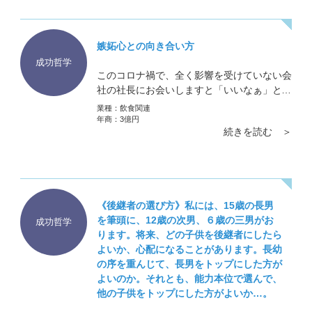
嫉妬心との向き合い方
成功哲学
このコロナ禍で、全く影響を受けていない会
社の社長にお会いしますと「いいなぁ」とは
思うことはありました。しかし、嫉妬という
業種：
飲食関連
のは正直ありませんでした。自分の会社は自
年商：
3億円
続きを読む ＞
分の会社で、人の会社は人の会社ですので。
《後継者の選び方》私には、15歳の長男
を筆頭に、12歳の次男、６歳の三男がお
成功哲学
ります。将来、どの子供を後継者にしたら
よいか、心配になることがあります。長幼
の序を重んじて、長男をトップにした方が
よいのか。それとも、能力本位で選んで、
他の子供をトップにした方がよいか…。