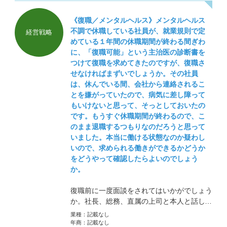
《復職／メンタルヘルス》メンタルヘルス
不調で休職している社員が、就業規則で定
経営戦略
めている１年間の休職期間が終わる間ぎわ
に、「復職可能」という主治医の診断書を
つけて復職を求めてきたのですが、復職さ
せなければまずいでしょうか。その社員
は、休んでいる間、会社から連絡されるこ
とを嫌がっていたので、病気に差し障って
もいけないと思って、そっとしておいたの
です。もうすぐ休職期間が終わるので、こ
のまま退職するつもりなのだろうと思って
いました。本当に働ける状態なのか疑わし
いので、求められる働きができるかどうか
をどうやって確認したらよいのでしょう
か。
復職前に一度面談をされてはいかがでしょう
か。社長、総務、直属の上司と本人と話し合
うことをお薦めします。こちらが3人で会う
業種：
記載なし
となると圧迫感があるのであれば、総務と直
年商：
記載なし