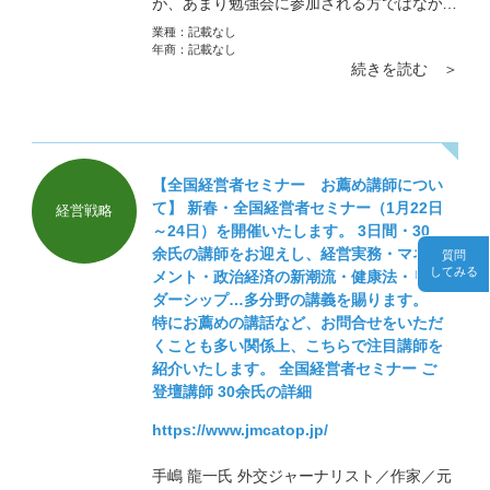
が、あまり勉強会に参加される方ではなかっ
たので、他の会社がどのくらいの金利で借り
業種：
記載なし
ているのか知らなかったのが原因でした。
年商：
記載なし
続きを読む ＞
ご子息が無門塾に参加されて個別相談にて金
利を聞いた時にはビックリしました。
【全国経営者セミナー お薦め講師につい
て】 新春・全国経営者セミナー（1月22日
経営戦略
～24日）を開催いたします。 3日間・30
余氏の講師をお迎えし、経営実務・マネジ
質問
してみる
メント・政治経済の新潮流・健康法・リー
ダーシップ…多分野の講義を賜ります。
特にお薦めの講話など、お問合せをいただ
くことも多い関係上、こちらで注目講師を
紹介いたします。 全国経営者セミナー ご
登壇講師 30余氏の詳細
https://www.jmcatop.jp/
手嶋 龍一氏 外交ジャーナリスト／作家／元