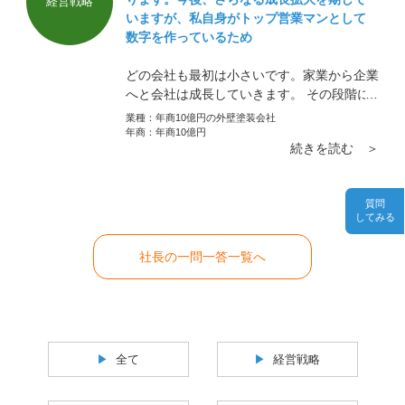
経営戦略
いますが、私自身がトップ営業マンとして
数字を作っているため
どの会社も最初は小さいです。家業から企業
へと会社は成長していきます。 その段階に
よって社長の仕事内容も変化していきます。
業種：
年商10億円の外壁塗装会社
現場で直接社員を引っ張ってきた社長にとっ
年商：
年商10億円
続きを読む ＞
て、現場を離れることは勇気がいることで
す。そして「営業社員だけに任せて売り上げ
が減少しないか」と心配されるのももっとも
質問
です。
してみる
社長の一問一答一覧へ
全て
経営戦略