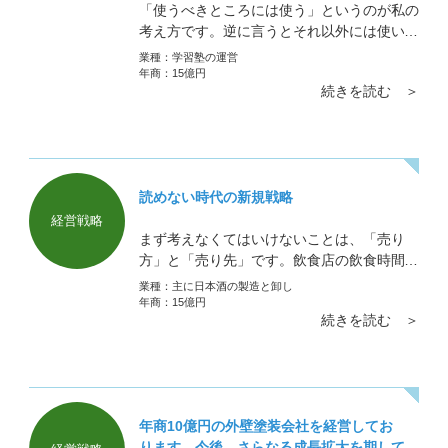
「使うべきところには使う」というのが私の
考え方です。逆に言うとそれ以外には使いま
せん。個人でも会社でも株はやりません。し
業種：
学習塾の運営
かし、本業に親和性のある新事業であった
年商：
15億円
続きを読む ＞
り、親和性はなくても本業の弱点をカバーす
るような
読めない時代の新規戦略
経営戦略
まず考えなくてはいけないことは、「売り
方」と「売り先」です。飲食店の飲食時間の
制限や、営業の自粛によって確かに厳しかっ
業種：
主に日本酒の製造と卸し
たことと思います。 しかし、お酒が大好き
年商：
15億円
続きを読む ＞
な人がそれでお酒を飲んでいないかといえば
違うと思います。外で飲まなくなっただけ
で、自宅で飲んでいるのではないでしょう
か。勿論、飲まなくなった人も多いとは思い
ますが。
年商10億円の外壁塗装会社を経営してお
ります。今後、さらなる成長拡大を期して