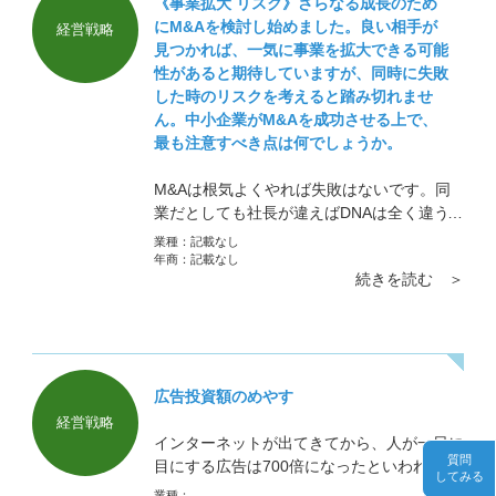
《事業拡大 リスク》さらなる成長のため
にM&Aを検討し始めました。良い相手が
経営戦略
見つかれば、一気に事業を拡大できる可能
性があると期待していますが、同時に失敗
した時のリスクを考えると踏み切れませ
ん。中小企業がM&Aを成功させる上で、
最も注意すべき点は何でしょうか。
M&Aは根気よくやれば失敗はないです。同
業だとしても社長が違えばDNAは全く違う
ものです。 お客様から、「M&Aで買った会
業種：
記載なし
社で初めて発表会をやるので基調講演をやっ
年商：
記載なし
続きを読む ＞
ていただきたい」と頼まれたことがありま
す。そこで驚いたのが、社長が方針を発表し
ているのにもかかわらず3分の1の社員が寝
ていたことです。当然、私が講演している間
も寝ていました。 その社員たちの顔には、
広告投資額のめやす
「何で休みの日に普段着ないスーツを着て人
の話を何時間も聞かないといけないんだ。面
経営戦略
インターネットが出てきてから、人が一日に
倒くさい。会場だって懇親会だってお金がか
質問
目にする広告は700倍になったといわれてい
かる。そんな金あったら、俺の給料1円でも
してみる
ます。この数字も少し前の数字ですので
いいから上げてくれ」と書いてありました。
業種：