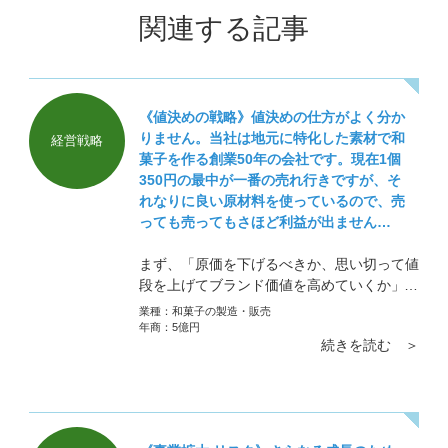
関連する記事
《値決めの戦略》値決めの仕方がよく分か
りません。当社は地元に特化した素材で和
経営戦略
菓子を作る創業50年の会社です。現在1個
350円の最中が一番の売れ行きですが、そ
れなりに良い原材料を使っているので、売
っても売ってもさほど利益が出ません…
まず、「原価を下げるべきか、思い切って値
段を上げてブランド価値を高めていくか」と
いうポイントです。ここは迷わず値段を上げ
業種：
和菓子の製造・販売
ることを選択してください。価格は提供する
年商：
5億円
続きを読む ＞
商品・サービスの価値に見合っていなくては
いけません。