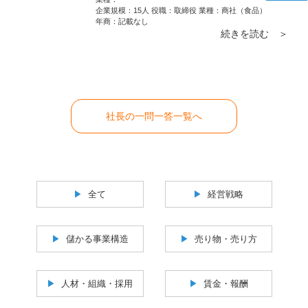
2022年においてはさらに増えているはずで
3回目の発表会で同じ会社から基調講演を頼
企業規模：15人 役職：取締役 業種：商社（食品）
年商：
記載なし
す。その中で闇雲に広告を出しても効果はあ
まれました。正直いい気持ちはしませんでし
続きを読む ＞
りません
たが、行ってみて驚いたことに寝ている社員
は一人もいなかったのです。3年やり続ける
と変わるものです。面倒と思う人は去ってい
くし、「この会社は絶対によくなる」とモチ
ベーションが高い人は逆に頑張るようになる
ものです。根気よくやり続けてください。
社長の一問一答一覧へ
全て
経営戦略
儲かる事業構造
売り物・売り方
人材・組織・採用
賃金・報酬