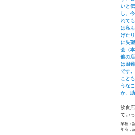
いと伝
し、今
れても
は私も
げたり
に失望
会（本
他の店
は困難
です。
ことも
うなこ
か。助
飲食店
ていっ
いうの
業種：
です。
年商：