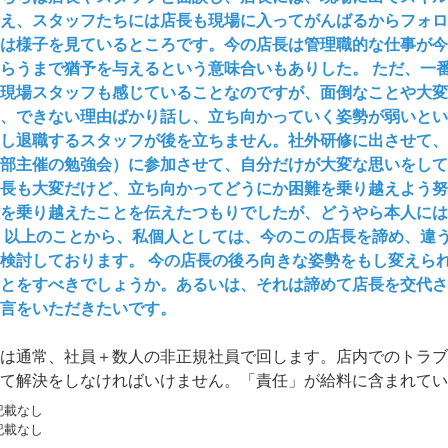
え、スタッフたちには店長も現場に入ってがんばるからフォ
は様子を見ているところです。今の店長は管理職的な仕事が今
らうまで猶予を与えるという意味合いもありした。 ただ、一
現場スタッフも感じていることなのですが、面倒なことや大変
、できない理由ばかり話し、立ち向かっていく姿勢が弱いとい
し退職するスタッフが後を立ちません。社外研修に出させて、
部主催の勉強会）に参加させて、自分だけが大変な思いをして
長も大変だけど、立ち向かってどうにか困難を乗り越えよう努
を乗り越えたことを伝えたつもりでしたが、どうやら本人には
 以上のことから、私個人としては、今のこの店長を諦め、違
検討しております。 今の店長の後ろ向きな姿勢をもし変えら
とをすべきでしょうか。あるいは、それは諦めて店長を交代
言をいただきたいです。
は通常、社員＋数人の非正規社員で回します。店内でのトラブ
て解決をしなければいけません。「責任」が給料に含まれてい
はなかなか治るモノではありません。それが原因で人が辞めて
記載なし
記載なし