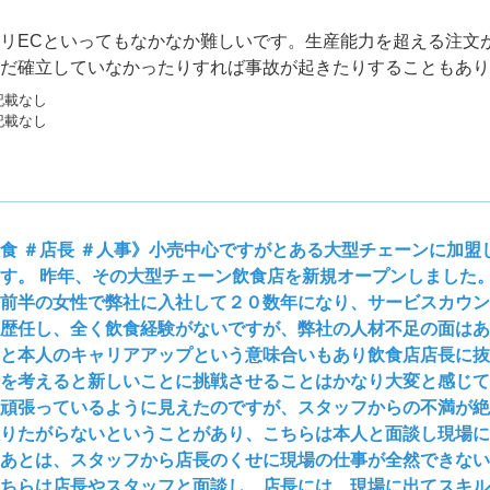
リECといってもなかなか難しいです。生産能力を超える注文
だ確立していなかったりすれば事故が起きたりすることもあり
でそういう事態は避けなければいけません。
記載なし
記載なし
食 ＃店長 ＃人事》小売中心ですがとある大型チェーンに加盟
す。 昨年、その大型チェーン飲食店を新規オープンしました
前半の女性で弊社に入社して２０数年になり、サービスカウン
歴任し、全く飲食経験がないですが、弊社の人材不足の面はあ
と本人のキャリアアップという意味合いもあり飲食店店長に抜
を考えると新しいことに挑戦させることはかなり大変と感じて
頑張っているように見えたのですが、スタッフからの不満が絶
りたがらないということがあり、こちらは本人と面談し現場に
あとは、スタッフから店長のくせに現場の仕事が全然できない
ちらは店長やスタッフと面談し、店長には、現場に出てスキル