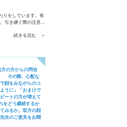
わりをしています。有
。引き継ぐ際の注意点
」として加筆する程度
続きを読む ＞
遠方の方からの問合
。 その際、心配な
で顔をみながらのコ
ように」「おまけで
ピートの方が増えて
れをどう継続するか
てみるか。双方の顔
先生のご意見をお聞