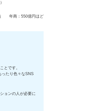
）
造
年商：
550億円ほど
いことです。
であったり色々なSNS
ションの人が必要に