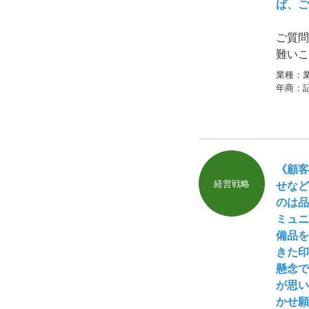
ば、ご
ご質問
難いこ
として
業種：
で良い
年商：
《顧客
経営戦略
せなど
のは品
ミュニ
備品を
きた印
懸念で
が思い
かせ願