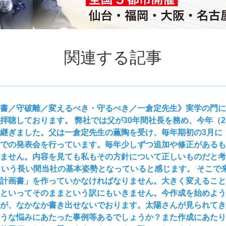
関連する記事
書／守破離／変えるべき・守るべき／一倉定先生》実学の門に
拝聴しております。 弊社では父が30年間社長を務め、今年（20
継ぎました。父は一倉定先生の薫陶を受け、毎年期初の3月に
での発表会を行っています。毎年少しずつ追加や修正があるも
ません。内容を見ても私もその方針について正しいものだと
という長い間当社の基本姿勢となっていると感じます。 そこで
計画書」を作っていかなければなりません。大きく変えるこ
といってそのままという訳にもいきません。今作成を始めよう
が、なかなか書き出せないでおります。太陽さんが見られてき
うな悩みにあたった事例等あるでしょうか？また作成にあたり