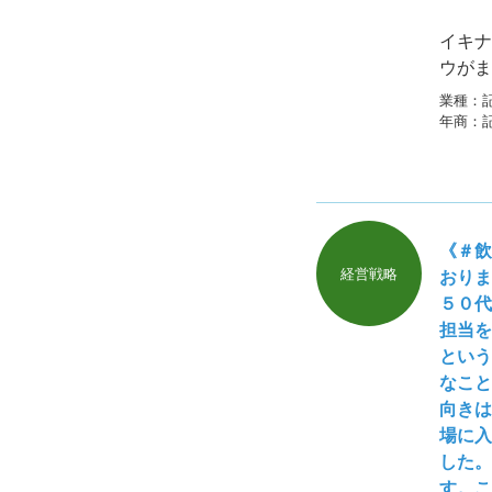
イキナ
ウがま
ますの
業種：
年商：
《＃飲
経営戦略
おりま
５０代
担当を
という
なこと
向きは
場に入
した。
す。こ