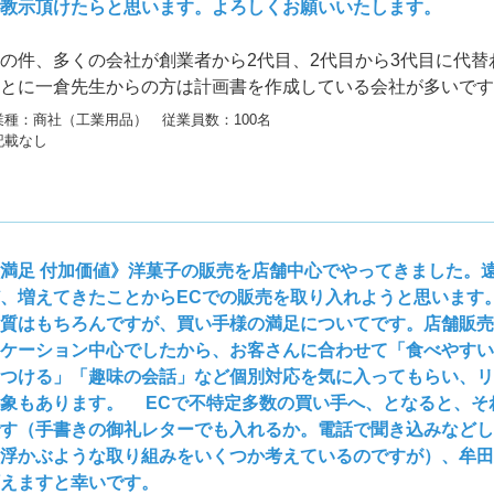
教示頂けたらと思います。よろしくお願いいたします。
の件、多くの会社が創業者から2代目、2代目から3代目に代替
とに一倉先生からの方は計画書を作成している会社が多いです
は、最初の数年（人によって違います）は、「今期の重点項目
業種：商社（工業用品） 従業員数：100名
です。数十年もやってきたのであれば、
記載なし
満足 付加価値》洋菓子の販売を店舗中心でやってきました。
、増えてきたことからECでの販売を取り入れようと思います
質はもちろんですが、買い手様の満足についてです。店舗販売
ケーション中心でしたから、お客さんに合わせて「食べやすい
つける」「趣味の会話」など個別対応を気に入ってもらい、リ
象もあります。 ECで不特定多数の買い手へ、となると、そ
す（手書きの御礼レターでも入れるか。電話で聞き込みなどし
浮かぶような取り組みをいくつか考えているのですが）、牟田
えますと幸いです。