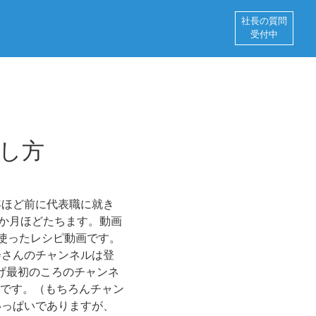
社長の質問
受付中
やし方
年ほど前に代表職に就き
1か月ほどたちます。動画
使ったレシピ動画です。
会さんのチャンネルは登
げ最初のころのチャンネ
です。（もちろんチャン
いっぱいでありますが、