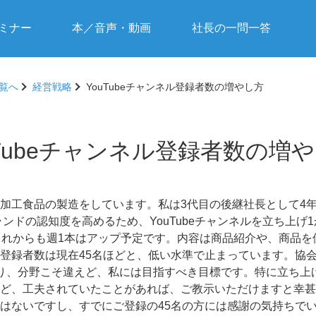
ミナー
本／音声・動画
社長の一問一答
覧へ
経営戦略
YouTubeチャンネル登録者数の増やし方
uTubeチャンネル登録者数の増
加工食品の製造をしています。私は3代目の後継社長として4
ランドの認知度を高めるため、YouTubeチャンネルを立ち上げ
これからも週1本はアップ予定です。内容は商品紹介や、商品を
登録者数は現在45名ほどと、低い水準で止まっています。協
り、分野こそ違えど、私には目指すべき目標です。特に立ち上
ど、工夫されていたことがあれば、ご教示いただけますと幸甚
はないですし、すでにご登録の45名の方には感謝の気持ちで