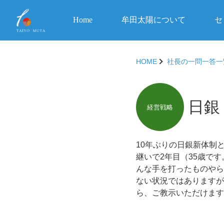
Home
牟田太陽について
セ
HOME
社長の一問一答一
日銀
経営戦略
10年ぶりの日銀新体制
継いで2年目（35歳で
んな手を打ったものやら
ない状況ではありますが
ら、ご教示いただけます