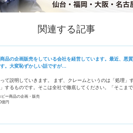
関連する記事
商品の企画販売をしている会社を経営しています。最近、悪質
す。大変恥ずかしい話ですが…
って説明していきます。 まず、クレームというのは「処理」
」するものです。そこは全社で徹底してください。「そこまで
て、ようやく収まるものです。ここは会社の損を考えずに誠心
ホビー商品の企画・販売
たとえば「遠くから来た」と言うのであれば、ガソリン代のか
30億円
どをお渡ししたり、お客様が浪費してしまった時間やお金を考
ください。お客様が失ったモノを埋めて余りある対応をすれば