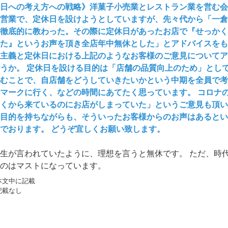
日への考え方への戦略》洋菓子小売業とレストラン業を営む会
営業で、定休日を設けようとしていますが、先々代から「一倉
徹底的に教わった。その際に定休日があったお店で『せっかく
た』というお声を頂き全店年中無休とした」とアドバイスをも
主義と定休日における上記のようなお客様のご意見についてア
うか。 定休日を設ける目的は「店舗の品質向上のため」とし
むことで、自店舗をどうしていきたいかという中期を全員で考
マークに行く、などの時間にあてたく思っています。 コロナ
くから来ているのにお店がしまっていた」というご意見も頂い
目的を持ちながらも、そういったお客様からのお声はあるとい
でおります。 どうぞ宜しくお願い致します。
生が言われていたように、理想を言うと無休です。 ただ、時
のはマストになっています。
本文中に記載
記載なし