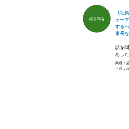
《社員
経営戦略
ォーマ
するべ
事長な
話を聞
あした
く人は
業種：
年商：