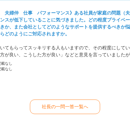
 夫婦仲 仕事 パフォーマンス》ある社員が家庭の問題（夫
ンスが低下していることに気づきました。どの程度プライベー
きか、また会社としてどのようなサポートを提供するべきか悩
らどのようにご対応されますか。
いてもらってスッキリする人もいますので、その程度にしてい
方が良い、こうした方が良い」などと意見を言っていましたが
いません(笑)大概、答えは自分の中に既にあったりします。
記載なし
記載なし
社長の一問一答一覧へ