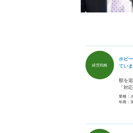
ホビー
経営戦略
ていま
順を追
「対応
いやっ
業種：
い。 
年商：
品券な
考えて