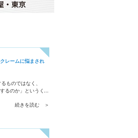
クレームに悩まされ
するものではなく、
するのか」というくら
誠意対応してくださ
続きを読む ＞
わりに現金ではなく商
えれば仕方ないことと
大概は収まるはずです