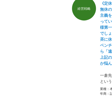
《定休
経営戦略
無休の
主義を
ってい
様第一
でしょ
斉に休
ベンチ
ら「遠
上記の
か悩ん
一倉先
という
業種：
年商：