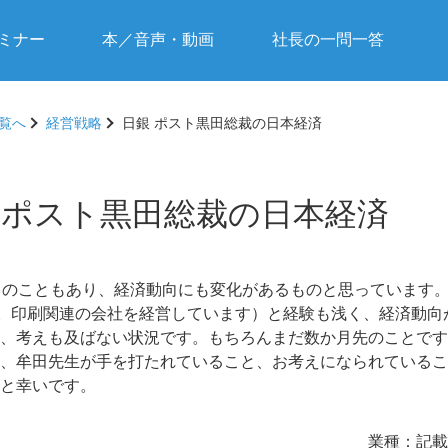
ミナー
本／音声・動画
社長の一問一答
覧へ
経営戦略
日銀 ポスト黒田総裁の日本経済
 ポスト黒田総裁の日本経済
とのこともあり、経済動向にも変化があるものと思っています
す。印刷関連の会社を経営しています）と経験も浅く、経済動向
、考えも及ばない状況です。もちろんまだ数か月先のことです
、牟田先生が手を打たれていること、お考えになられているこ
と幸いです。
業種：
記載