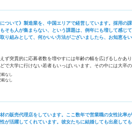
について》製造業を、中国エリアで経営しています。採用の
もそも人が集まらない、という課題は、例年にも増して感じて
取り組みとして、何かいい方法がございましたら、お知恵をい
えず突貫的に応募者数を増やすには年齢の幅を広げるしかあり
どで大学に行けない若者もいっぱいいます。その中には大卒の
逆にシニア雇用に舵を切る会社も増えています。働く喜びを感
記載なし
ます。
記載なし
材の販売代理店をしています。ここ数年で営業職の女性比率が高
性が活躍してくれています。彼女たちに結婚しても出産しても