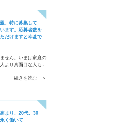
課題、特に募集して
います。応募者数を
ただけますと幸甚で
ません。いまは家庭の
人より真面目な人もい
じているシニアもいっ
続きを読む ＞
まり、20代、30
永く働いて