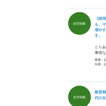
《採用
経営戦略
も、そ
増やす
す。
とりあ
事情な
ます。
業種：
ぱいい
年商：
教育商
経営戦略
代の女