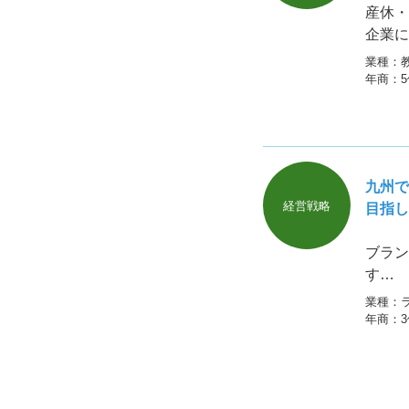
産休・
企業に
業種：
年商：
九州で
経営戦略
目指し
ブラン
す…
業種：
年商：