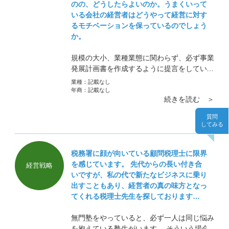
のの、どうしたらよいのか。うまくいって
いる会社の経営者はどうやって経営に対す
るモチベーションを保っているのでしょう
か。
規模の大小、業種業態に関わらず、必ず事業
発展計画書を作成するように提言をしていま
す。 事業とは終わりがありません。一つ目
業種：
記載なし
の旗（目標）まで辿り着いたのであれば、二
年商：
記載なし
続きを読む ＞
つ目の旗を目指さなければいけません。現状
維持は衰退の始まりまりです。
質問
してみる
税務署に顔が向いている顧問税理士に限界
を感じています。 先代からの長い付き合
経営戦略
いですが、私の代で新たなビジネスに乗り
出すこともあり、経営者の真の味方となっ
てくれる税理士先生を探しております…
無門塾をやっていると、必ず一人は同じ悩み
を抱えている塾生がいます。 そういう場合