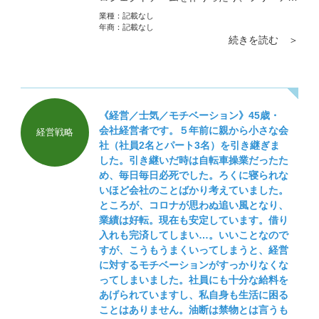
レス制にしたり、会社によっていろいろな取
業種：
記載なし
り組みをしています。風通しをよくするには
年商：
記載なし
続きを読む ＞
コミュニケーションしかありません。その仕
掛けを考えるのがマネージメントです。
《経営／士気／モチベーション》45歳・
会社経営者です。５年前に親から小さな会
経営戦略
社（社員2名とパート3名）を引き継ぎま
した。引き継いだ時は自転車操業だったた
め、毎日毎日必死でした。ろくに寝られな
いほど会社のことばかり考えていました。
ところが、コロナが思わぬ追い風となり、
業績は好転。現在も安定しています。借り
入れも完済してしまい…。いいことなので
すが、こうもうまくいってしまうと、経営
に対するモチベーションがすっかりなくな
ってしまいました。社員にも十分な給料を
あげられていますし、私自身も生活に困る
ことはありません。油断は禁物とは言うも