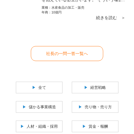
はセカンドオピニオンでとして、
業種：
水産食品の加工・販売
年商：
10億円
続きを読む ＞
社長の一問一答一覧へ
全て
経営戦略
儲かる事業構造
売り物・売り方
人材・組織・採用
賃金・報酬