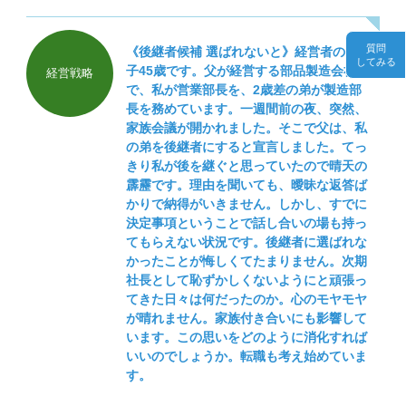
とです。
質問
《後継者候補 選ばれないと》経営者の息
してみる
子45歳です。父が経営する部品製造会社
経営戦略
で、私が営業部長を、2歳差の弟が製造部
長を務めています。一週間前の夜、突然、
家族会議が開かれました。そこで父は、私
の弟を後継者にすると宣言しました。てっ
きり私が後を継ぐと思っていたので晴天の
霹靂です。理由を聞いても、曖昧な返答ば
かりで納得がいきません。しかし、すでに
決定事項ということで話し合いの場も持っ
てもらえない状況です。後継者に選ばれな
かったことが悔しくてたまりません。次期
社長として恥ずかしくないようにと頑張っ
てきた日々は何だったのか。心のモヤモヤ
が晴れません。家族付き合いにも影響して
います。この思いをどのように消化すれば
いいのでしょうか。転職も考え始めていま
す。