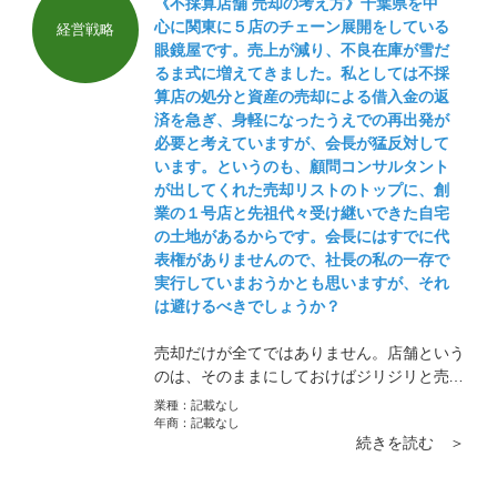
《不採算店舗 売却の考え方》千葉県を中
心に関東に５店のチェーン展開をしている
経営戦略
眼鏡屋です。売上が減り、不良在庫が雪だ
るま式に増えてきました。私としては不採
算店の処分と資産の売却による借入金の返
済を急ぎ、身軽になったうえでの再出発が
必要と考えていますが、会長が猛反対して
います。というのも、顧問コンサルタント
が出してくれた売却リストのトップに、創
業の１号店と先祖代々受け継いできた自宅
の土地があるからです。会長にはすでに代
表権がありませんので、社長の私の一存で
実行していまおうかとも思いますが、それ
は避けるべきでしょうか？
売却だけが全てではありません。店舗という
のは、そのままにしておけばジリジリと売り
上げが下がってくることが多いです。よほど
業種：
記載なし
の魅力的商品が無いかぎりです。その時に考
年商：
記載なし
続きを読む ＞
えなければいけないことは4つです。店長を
代える、店舗のリニューアル、他のブランド
とコラボ、完全に違うブランドを入れる…こ