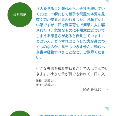
《人を見る目》先代から、会社を率いてい
くには、一瞬にして相手や問題の本質を見
経営戦略
抜く力が要ると言われました。お恥ずかし
い話ですが、私は温室育ちで簡単に人に騙
されたり、危険なものに不用意に近づいて
しまう不用意さがあると自覚しています。
とはいえ、どうすればこうした力が身につ
くものなのか、見当もつきません。読むべ
き書や経験すべきことなど、ご教示くださ
い。
小さな失敗を積み重ねることで人は学んでい
きます。小さな子が何でも触れて、口に入れ
て、危険なものだったり、熱いモノだったり
業種：
記載なし
学んでいくのに似ています。
年商：
記載なし
続きを読む ＞