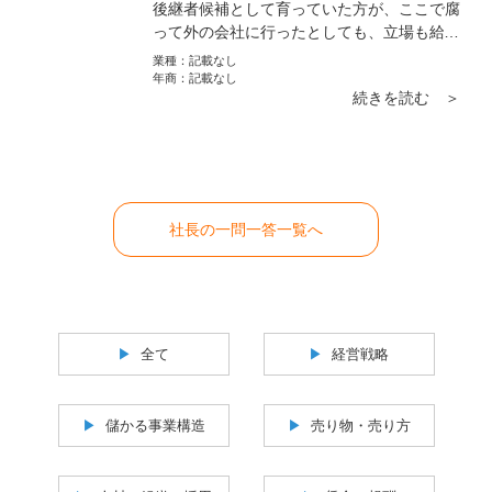
後継者候補として育っていた方が、ここで腐
って外の会社に行ったとしても、立場も給与
も落ちていくだけです。それは薦めません。
業種：
記載なし
いまは、与えられた場所で自分の力を最大限
年商：
記載なし
続きを読む ＞
に発揮することだけを考えるべきです。そう
すれば、まだ見えないモノが見えきます。
社長の一問一答一覧へ
全て
経営戦略
儲かる事業構造
売り物・売り方