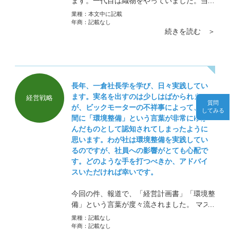
ます。一代目は織物をやっていました。当時
織物は一回ガシャンと織り込むと利益が一万
業種：
本文中に記載
円と言われていたそうです。それが安い海外
年商：
記載なし
続きを読む ＞
ものに押されて儲からなくなると、二代目は
ダンボール事業をやり始めました。生活用品
が飛ぶように売れた時代だったからです。
長年、一倉社長学を学び、日々実践してい
ます。実名を出すのは少しはばかられます
経営戦略
質問
が、ビックモーターの不祥事によって、世
してみる
間に「環境整備」という言葉が非常にゆが
んだものとして認知されてしまったように
思います。わが社は環境整備を実践してい
るのですが、社員への影響がとても心配で
す。どのような手を打つべきか、アドバイ
スいただければ幸いです。
今回の件、報道で、「経営計画書」「環境整
備」という言葉が度々流されました。 マス
コミが激しい部分だけ切り取り誇張すること
業種：
記載なし
は周知のことですが、イメージダウンは避け
年商：
記載なし