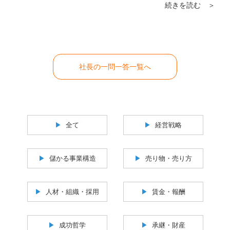
続きを読む ＞
られません。特に「やりたくない社員」には
格好の言い訳になります。
社長の一問一答一覧へ
全て
経営戦略
儲かる事業構造
売り物・売り方
人材・組織・採用
賃金・報酬
成功哲学
承継・財産