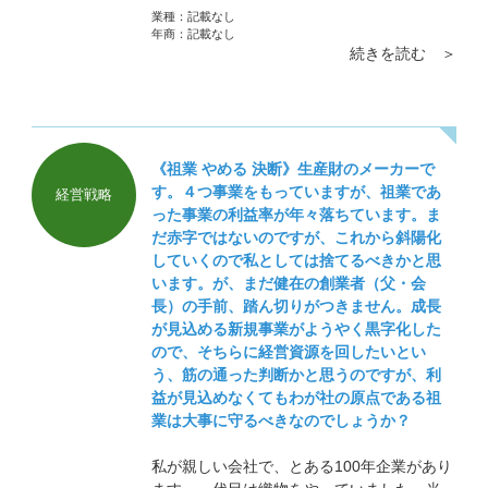
日月に社長とのランチ会がある会社、階層ご
業種：
記載なし
とに食事会がある会社、社内に部活動がいく
年商：
記載なし
続きを読む ＞
つもある会社…社内よりも社外の方が普段聞
けないような良い意見が出るものです。
《祖業 やめる 決断》生産財のメーカーで
す。４つ事業をもっていますが、祖業であ
経営戦略
った事業の利益率が年々落ちています。ま
だ赤字ではないのですが、これから斜陽化
していくので私としては捨てるべきかと思
います。が、まだ健在の創業者（父・会
長）の手前、踏ん切りがつきません。成長
が見込める新規事業がようやく黒字化した
ので、そちらに経営資源を回したいとい
う、筋の通った判断かと思うのですが、利
益が見込めなくてもわが社の原点である祖
業は大事に守るべきなのでしょうか？
私が親しい会社で、とある100年企業があり