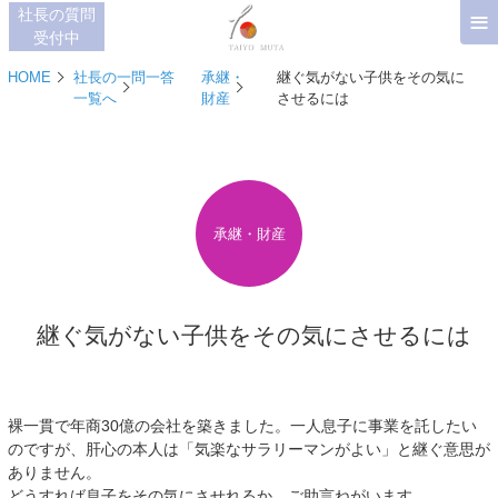
≡
社長の質問
受付中
HOME
社長の一問一答
承継・
継ぐ気がない子供をその気に
一覧へ
財産
させるには
承継・財産
継ぐ気がない子供をその気にさせるには
裸一貫で年商30億の会社を築きました。一人息子に事業を託したい
のですが、肝心の本人は「気楽なサラリーマンがよい」と継ぐ意思が
ありません。
どうすれば息子をその気にさせれるか、ご助言ねがいます。