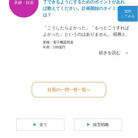
了できるようにするためのポイントがあれ
承継・財産
ば教えてください。計画開始のタイミング
質問
は？
してみる
「こうしたらよかった」「もっとこうすれば
よかった」というのはありません。 税務と
かそういったものは税理士先生などと打ち合
業種：
電子機器関連
わせをしながら進めればいいです。
年商：
100億円
続きを読む ＞
社長の一問一答一覧へ
全て
経営戦略