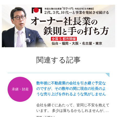
関連する記事
数年後に不動産業の会社を引き継ぐ予定な
のですが、その数年の間に現在の社長のよ
承継・財産
うな売り上げを作れるような気がしません
会社を継ぐにあたって、皆同じ不安を抱えて
います。 多少は落ちるかもしれませんが、
そんなに慌てることはありません