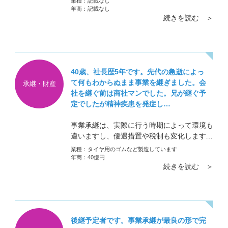
業種：
記載なし
年商：
記載なし
続きを読む ＞
40歳、社長歴5年です。先代の急逝によっ
て何もわからぬまま事業を継ぎました。会
承継・財産
社を継ぐ前は商社マンでした。兄が継ぐ予
定でしたが精神疾患を発症し…
事業承継は、実際に行う時期によって環境も
違いますし、優遇措置や税制も変化します。
「どのくらいの期間」というのはあまりガチ
業種：
タイヤ用のゴムなど製造しています
ガチに考えなくていいです
年商：
40億円
続きを読む ＞
後継予定者です。事業承継が最良の形で完