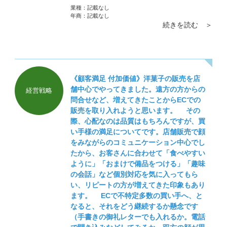
ないで」などと言ってしまうとかえっておか
業種：
記載なし
しくなってしまいます。他愛もない会話でし
年商：
記載なし
続きを読む ＞
たら数日で忘れることでしょう。会社の秘匿
情報を社外の人間に話すことは背任行為に当
たります。解雇理由にもなりうる危険な行為
です。ご本人にはキチンと自覚をしていただ
く必要があります。
《顧客満足 付加価値》洋菓子の販売を店
舗中心でやってきました。遠方の方からの
経営戦略
問合せなど、増えてきたことからECでの
販売を取り入れようと思います。 その
際、心配なのは品質はもちろんですが、買
い手様の満足についてです。店舗販売で顔
をみながらのコミュニケーション中心でし
たから、お客さんに合わせて「食べやすい
ように」「おまけで備品をつける」「趣味
の会話」など個別対応を気に入ってもら
い、リピートの方が増えてきた印象もあり
ます。 ECで不特定多数の買い手へ、と
なると、それをどう継続するか懸念です
（手書きの御礼レターでも入れるか。電話