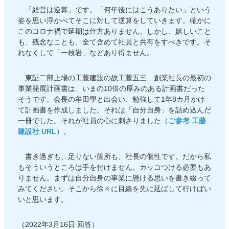
「経営は逆算」です。「何年後にはこうありたい」という
姿を思い浮かべてそこに対して逆算をしていきます。確かに
このコロナ禍で延期は仕方ありません。しかし、嬉しいこと
も、残念なことも、全て含めて社員と共有をすべきです。そ
れなくして「一枚岩」などあり得ません。
東証二部上場の工藤建設の故工藤五三 創業社長の最初の
事業発展計画書は、いまの10倍の厚みのある計画書だった
そうです。会長の牟田學と出会い、勉強して1年8カ月かけ
て計画書を作成しました。それは「自分自身」を詰め込んだ
一冊でした。それが社員の心に刺さりました（
ご参考 工藤
建設社 URL
）。
書き過ぎも、足りない箇所も、社長の個性です。だから私
もそういうところは手を付けません。カッコつける必要もあ
りません。まずは自分自身の事業に懸ける思いを書き綴って
みてください。そこから徐々に目線を先に延ばして行けばい
いと思います。
（2022年3月16日 回答）