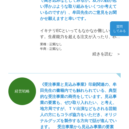
で聞き込みなどしてみるか。双方の顔が思
い浮かぶような取り組みをいくつか考えて
いるのですが）、牟田先生のご意見をお聞
かせ願えますと幸いです。
質問
イキナリECといってもなかなか難しいで
してみる
す。生産能力を超える注文が入ったり、EC
ノウハウがまだ確立していなかったりすれば
業種：
記載なし
事故が起きたりすることもあります。信用問
年商：
記載なし
続きを読む ＞
題になりますのでそういう事態は避けなけれ
ばいけません。
《受注事業と見込み事業》印刷関連の、牟
田先生の書籍内でも触れられている、典型
経営戦略
的な受注事業の商売をしています。見込事
業の要素も、ぜひ取り入れたい、と考え、
地方局ですが、ＴＶ出演などもされる芸能
人の方にもコラボ協力をいただき、オリジ
ナルグッズを製作する方向で話が進んでい
ます。 受注事業から見込み事業の要素