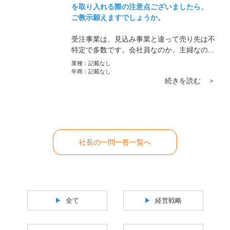
を取り入れる際の注意点ございましたら、
ご教示願えますでしょうか。
受注事業は、見込み事業と違って売り先は不
特定で多数です。会社員なのか、主婦なのか
学生なのか、などの対象を明確化してそこに
業種：
記載なし
対してどういうアプローチをしていくのか頭
年商：
記載なし
続きを読む ＞
の中で明快に描くことができなければ商品は
売れません。
社長の一問一答一覧へ
全て
経営戦略