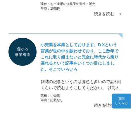
の商品ではなくライバルの商品を買われたの
業種：
お土産用の洋菓子の製造・販売
か」この理由一つ一つが磨くべき商品です。
年商：
10億円
続きを読む ＞
深く深く調べてください
小売業を本業としております。D Xという
儲かる
言葉が世の中を賑わせており、ここ数年で
事業構造
これに取り組まないと完全に時代から乗り
遅れるという記事をいくつか目にしまし
た。そこでいろいろ
雑誌の記事というのは脚色も多いので話6割
くらいで読むようにしてください。 以前の
質問にもありましたが、DXは大きく分けて
業種：
小売業
質問
「業務の効率化」と「売り方の改革、ビジネ
年商：
記載なし
してみる
続きを読む ＞
スモデルの改革」の2種類に分かれます。