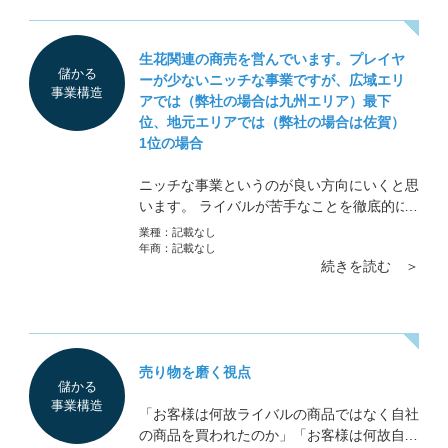
生花関連の商売を営んでいます。プレイヤ
儲かる
ーが少ないニッチな事業ですが、広域エリ
事業構造
アでは（弊社の場合は九州エリア）最下
位、地元エリアでは（弊社の場合は佐賀）
1位の場合
ニッチな事業というのが良い方向にいくと思
います。 ライバルが苦手なことを徹底的に
調べてください。その苦手な部分で優位性を
業種：
記載なし
取っていけば順位は上がっていきます
年商：
記載なし
続きを読む ＞
売り物を磨く視点
儲かる
事業構造
「お客様は何故ライバルの商品ではなく自社
の商品を買われたのか」「お客様は何故自社