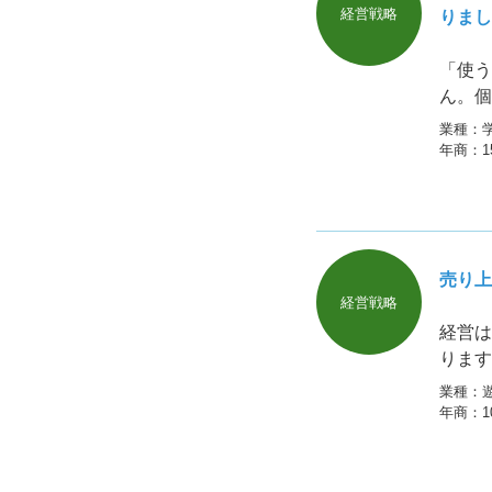
経営戦略
りまし
「使う
ん。個
和性は
業種：
年商：
売り上
経営戦略
経営は
ります
業種：
年商：