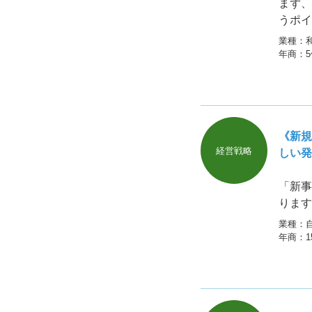
まず、
うポイ
品・サ
業種：
年商：
《新規
経営戦略
しい発
「新事
ります
199
業種：
年商：