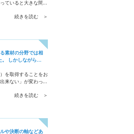
っていると大きな間違
ずは、じっくりと、行
続きを読む ＞
る素材の分野では相
た。 しかしながら…
）を取得することをお
出来ない」が変わって
続きを読む ＞
ルや決断の軸などあ