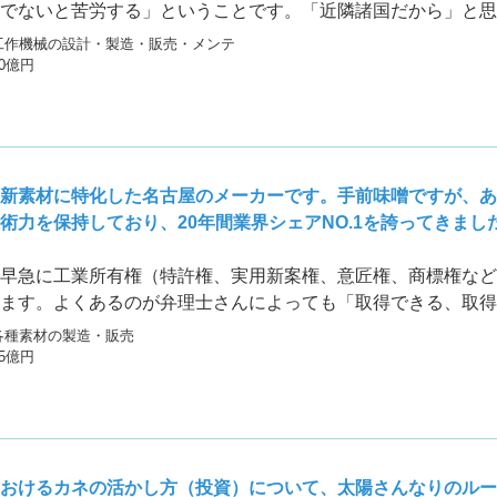
でないと苦労する」ということです。「近隣諸国だから」と思
隣同士の国でも、民族が違えば人の性格も習慣も違います。ま
工作機械の設計・製造・販売・メンテ
見て、検討をすることが第一です。
30億円
新素材に特化した名古屋のメーカーです。手前味噌ですが、あ
術力を保持しており、20年間業界シェアNO.1を誇ってきまし
早急に工業所有権（特許権、実用新案権、意匠権、商標権など
ます。よくあるのが弁理士さんによっても「取得できる、取得
。「これでは出来ない」と言われたらおっしゃってください。
各種素材の製造・販売
25億円
おけるカネの活かし方（投資）について、太陽さんなりのルー