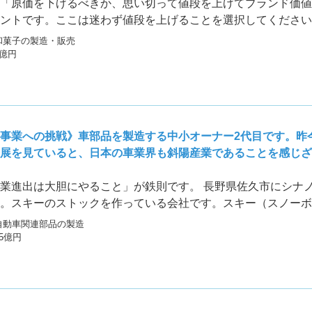
「原価を下げるべきか、思い切って値段を上げてブランド価値
ントです。ここは迷わず値段を上げることを選択してください
ービスの価値に見合っていなくてはいけません。
和菓子の製造・販売
5億円
事業への挑戦》車部品を製造する中小オーナー2代目です。昨今
展を見ていると、日本の車業界も斜陽産業であることを感じざ
業進出は大胆にやること」が鉄則です。 長野県佐久市にシナノ
。スキーのストックを作っている会社です。スキー（スノーボ
8年の長野オリンピック時に1800万人でピークを迎えました。そ
自動車関連部品の製造
15億円