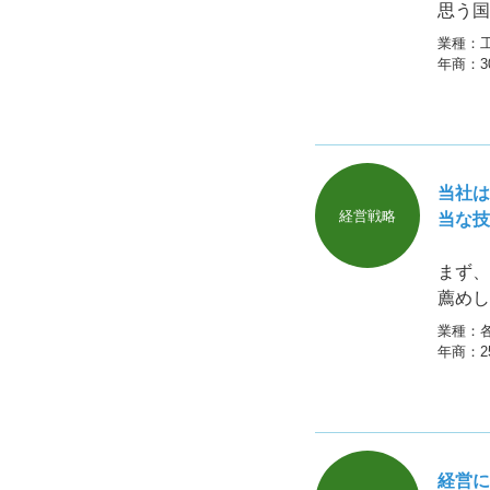
思う国
いで、
業種：
って、
年商：
当社は
経営戦略
当な技
まず、
薦めし
きます
業種：
年商：
経営に