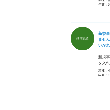
年商：
新規事
経営戦略
ません
いかれ
新規事
を入れ
す。最
業種：
したば
年商：
を離し