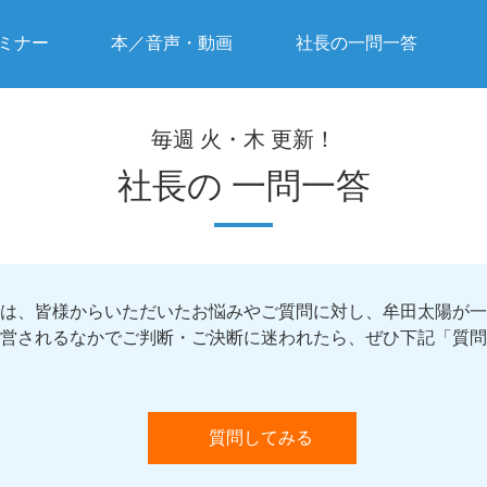
ミナー
本／音声・動画
社長の一問一答
毎週 火・木 更新！
社長の
一問一答
は、皆様からいただいたお悩みやご質問に対し、牟田太陽が一
営されるなかでご判断・ご決断に迷われたら、ぜひ下記「質問
質問してみる