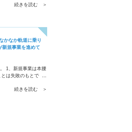
続きを読む ＞
、なかなか軌道に乗り
が新規事業を進めて
。 1、新規事業は本腰
ことは失敗のもとで
だからです。スタート
続きを読む ＞
りもします。絶対に目