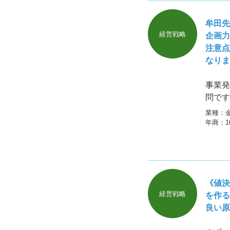
牟田先
経営戦略
企画力
注意点
なりま
事業発
問です
業種：
年商：
《値決
経営戦略
を作る
良い原