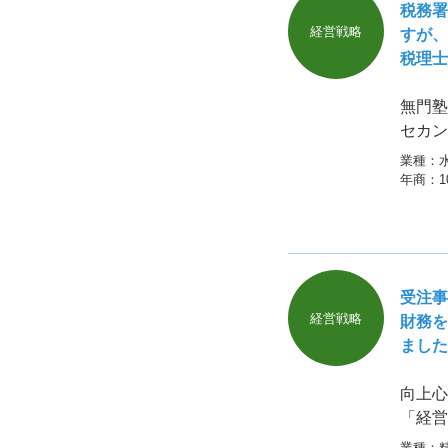
税務署
経営戦略
すが、
税理士
無門塾
セカン
業種：
年商：
受注事
経営戦略
財務を
ました
向上心
「経営
業種：