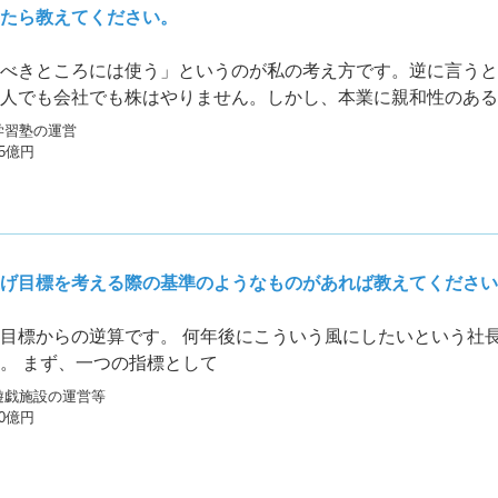
たら教えてください。
べきところには使う」というのが私の考え方です。逆に言うと
人でも会社でも株はやりません。しかし、本業に親和性のある
なくても本業の弱点をカバーするような
学習塾の運営
15億円
げ目標を考える際の基準のようなものがあれば教えてください
目標からの逆算です。 何年後にこういう風にしたいという社
。 まず、一つの指標として
遊戯施設の運営等
10億円