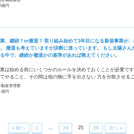
30億円
業、継続？or撤退？ 取り組み始めて3年目になる新規事業が
。 撤退も考えていますが決断に迷っています。 もし太陽さん
る中で、継続か撤退かの基準があれば教えてください。
業は始める前にいくつかのルールを決めておくことが必要です
てやること、その間は他の物に手を出さない 力を分散させる
終的には「絶対に成功する」という社長の強い想い込みが重要
不動産管理業
かりの新規事業は赤子と同じです。病気になったりケガをした
５億円
てはいけません。
…
25
« 前へ
1
24
26
次へ »