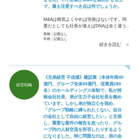
で、最も注意すべき点は何でしょうか。
M&Aは根気よくやれば失敗はないです。同
業だとしても社長が違えばDNAは全く違う
ものです。 お客様から、「M&Aで買った会
業種：
記載なし
社で初めて発表会をやるので基調講演をや
年商：
記載なし
続きを読む ＞
っていただきたい」と頼まれたことがあり
ます。そこで驚いたのが、社長が方針を発
表しているのにもかかわらず3分の1の社員
が寝ていたことです。当然、私が講演して
いる間も寝ていました。 その社員たちの顔
《兄弟経営 不信感》建設業（本体年商45
には、「何で休みの日に普段着ないスーツ
億円、グループ全体85億円、従業員280
を着て人の話を何時間も聞かないといけな
経営戦略
名）のホールディングス体制で、私が持
いんだ。面倒くさい。会場だって懇親会だ
株会社社長、弟が主力子会社社長を務め
ってお金がかかる。そんな金あったら、俺
ています。しかし弟が独立心を強め、
の給料1円でもいいから上げてくれ」と書い
「グループ戦略に縛られたくない。自分
てありました。 3回目の発表会で同じ会社か
の会社として自由に経営したい」と主張
ら基調講演を頼まれました。正直いい気持
し、重要な案件の報告を怠ったり、グル
ちはしませんでしたが、行ってみて驚いた
ープ内の人材交流を拒否したりするよう
ことに寝ている社員は一人もいなかったの
になりました。特に問題なのは、弟の会
です。3年やり続けると変わるものです。面