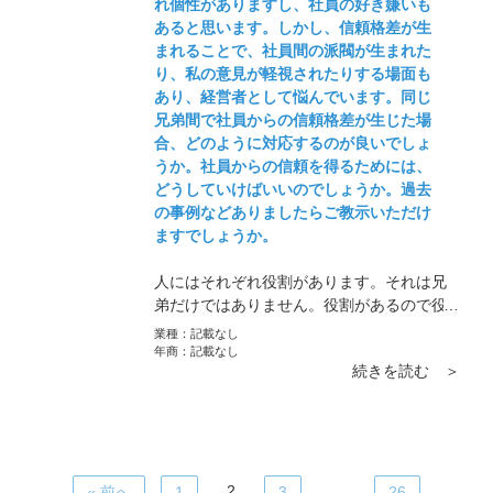
れ個性がありますし、社員の好き嫌いも
あると思います。しかし、信頼格差が生
まれることで、社員間の派閥が生まれた
り、私の意見が軽視されたりする場面も
あり、経営者として悩んでいます。同じ
兄弟間で社員からの信頼格差が生じた場
合、どのように対応するのが良いでしょ
うか。社員からの信頼を得るためには、
どうしていけばいいのでしょうか。過去
の事例などありましたらご教示いただけ
ますでしょうか。
人にはそれぞれ役割があります。それは兄
弟だけではありません。役割があるので役
員なのです。自分がいない時に経営的判断
業種：
記載なし
ができる人、社員に対して厳しく言ってく
年商：
記載なし
続きを読む ＞
れる人、緩衝材の役割になってくれる人…
そういった人を揃えなくてはいけません。
質問を聞く限り兄弟良い役割だと感じま
す。
2
…
« 前へ
1
3
26