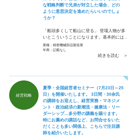
な戦略判断で兄弟が対立した場合、どの
ように意思決定を進めたらいいのでしょ
うか？
「船頭多くして船山に登る」 登場人物が多
いとこういうことになります。基本的には
社長が決めるべきです。 会長、弟が、「そ
業種：
精密機械部品製造業
れでも」と言うのであれば、別法人を作っ
年商：
記載なし
続きを読む ＞
てそちらでやってもらえばいいかと思いま
す。
夏季・全国経営者セミナー（7月23日～25
日）を開催いたします。 3日間・30余氏
経営戦略
の講師をお迎えし、経営実務・マネジメ
ント・政治経済の新潮流・健康法・リー
ダーシップ…多分野の講義を賜ります。
特にお薦めの講話など、お問合せをいた
だくことも多い関係上、こちらで注目講
師を紹介いたします。