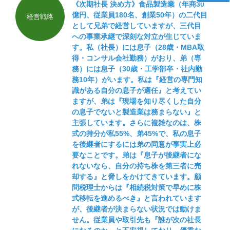
《次期社長 決め方》食品製造業（年商30
億円、従業員180名、創業50年）の二代目
経営戦略
として兄弟で経営していますが、三代目
への事業承継で深刻な対立が生じていま
す。私（社長）には息子（28歳・MBA取
得・コンサル会社勤務）がおり、弟（専
務）には息子（30歳・工学部卒・社内勤
務10年）がいます。私は『経営の専門知
識がある自分の息子が適任』と考えてい
ますが、弟は『現場を知り尽くした自分
の息子でないと製造業は務まらない』と
主張しています。さらに複雑なのは、株
式の持分が私55%、弟45%で、私の息子
を後継者にするには弟の同意が事実上必
要なことです。弟は『息子が後継者にな
れないなら、自分の持ち株を第三者に売
却する』と脅しをかけてきています。顧
問税理士からは『相続税対策で早めに株
式移転を進めるべき』と言われています
が、後継者が決まらない状況では動けま
せん。従業員や取引先も『誰が次の社長