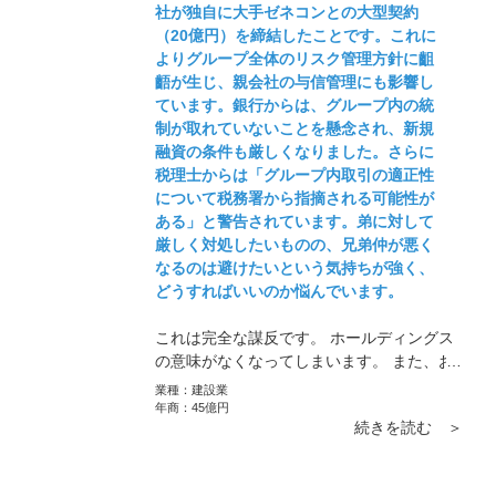
社が独自に大手ゼネコンとの大型契約
倒と思う人は去っていくし、「この会社は
（20億円）を締結したことです。これに
絶対によくなる」とモチベーションが高い
よりグループ全体のリスク管理方針に齟
人は逆に頑張るようになるものです。根気
齬が生じ、親会社の与信管理にも影響し
よくやり続けてください。
ています。銀行からは、グループ内の統
制が取れていないことを懸念され、新規
融資の条件も厳しくなりました。さらに
税理士からは「グループ内取引の適正性
について税務署から指摘される可能性が
ある」と警告されています。弟に対して
厳しく対処したいものの、兄弟仲が悪く
なるのは避けたいという気持ちが強く、
どうすればいいのか悩んでいます。
これは完全な謀反です。 ホールディングス
の意味がなくなってしまいます。 また、お
っしゃっているように大手との契約は金額
業種：
建設業
は大きいですが、資金繰りの悪化などリス
年商：
45億円
続きを読む ＞
クも高いです。 私でしたら弟を主力子会社
から外します。 兄弟仲どうこうという前に
能力ない者に地位を与えると部下が不幸に