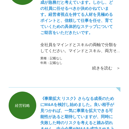
成が急務だと考えています。しかし、ど
の社員に任せるべきか決めかねていま
す。経営者視点を持てる人材を見極める
ポイントと、信頼して仕事を任せ、育て
ていくための具体的なステップについて
ご助言をいただきたいです。
全社員をマインドとスキルの両軸で分類を
してください。マインドとスキル、両方そ
ろっている人が理想ではありますが、そん
業種：
記載なし
なに上手くはいきません。どの会社もそん
年商：
記載なし
続きを読む ＞
な人材を望んでいるからです。人間一人ひ
とり顔が違うように能力にも心にも差があ
ります。
《事業拡大 リスク》さらなる成長のため
にM&Aを検討し始めました。良い相手が
経営戦略
見つかれば、一気に事業を拡大できる可
能性があると期待していますが、同時に
失敗した時のリスクを考えると踏み切れ
ません。中小企業がM&Aを成功させる上