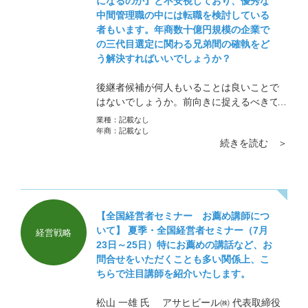
になるのか』と不安視しており、優秀な
中間管理職の中には転職を検討している
者もいます。年商数十億円規模の企業で
の三代目選定に関わる兄弟間の確執をど
う解決すればいいでしょうか？
後継者候補が何人もいることは良いことで
はないでしょうか。前向きに捉えるべきで
す。 二つの家で順番に社長をやっている会
業種：
記載なし
社も世の中にはいます。それはそれで上手
年商：
記載なし
続きを読む ＞
くやっています。
【全国経営者セミナー お薦め講師につ
いて】 夏季・全国経営者セミナー（7月
経営戦略
23日～25日）特にお薦めの講話など、お
問合せをいただくことも多い関係上、こ
ちらで注目講師を紹介いたします。
松山 一雄 氏 アサヒビール㈱ 代表取締役