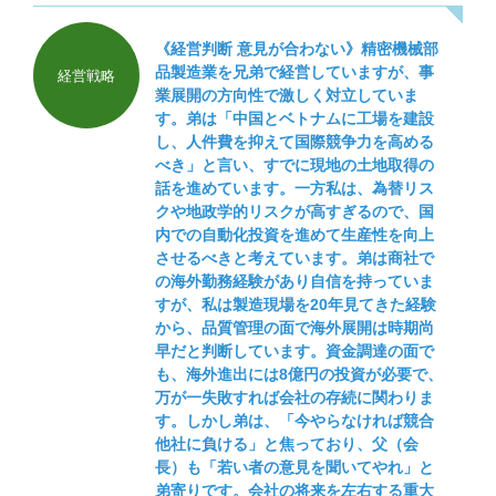
なってしまいます。
《経営判断 意見が合わない》精密機械部
品製造業を兄弟で経営していますが、事
経営戦略
業展開の方向性で激しく対立していま
す。弟は「中国とベトナムに工場を建設
し、人件費を抑えて国際競争力を高める
べき」と言い、すでに現地の土地取得の
話を進めています。一方私は、為替リス
クや地政学的リスクが高すぎるので、国
内での自動化投資を進めて生産性を向上
させるべきと考えています。弟は商社で
の海外勤務経験があり自信を持っていま
すが、私は製造現場を20年見てきた経験
から、品質管理の面で海外展開は時期尚
早だと判断しています。資金調達の面で
も、海外進出には8億円の投資が必要で、
万が一失敗すれば会社の存続に関わりま
す。しかし弟は、「今やらなければ競合
他社に負ける」と焦っており、父（会
長）も「若い者の意見を聞いてやれ」と
弟寄りです。会社の将来を左右する重大