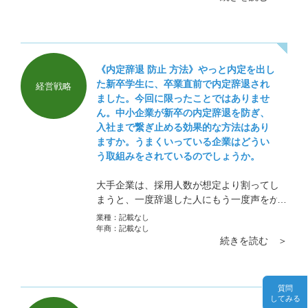
ること
《内定辞退 防止 方法》やっと内定を出し
た新卒学生に、卒業直前で内定辞退され
経営戦略
ました。今回に限ったことではありませ
ん。中小企業が新卒の内定辞退を防ぎ、
入社まで繋ぎ止める効果的な方法はあり
ますか。うまくいっている企業はどうい
う取組みをされているのでしょうか。
大手企業は、採用人数が想定より割ってし
まうと、一度辞退した人にもう一度声をか
けたりしてくるものです。そこで内定者を
業種：
記載なし
繋ぎ留めておくには、「魅力的なものを与
年商：
記載なし
続きを読む ＞
え続ける」しかありません。例えば社員寮
があるような会社なら、大学在外中でも入
ってもらったり、会社の雰囲気を知っても
らうために社内で研修をやったり、内定者
質問
してみる
を事業発展計画発表会に呼んだり、