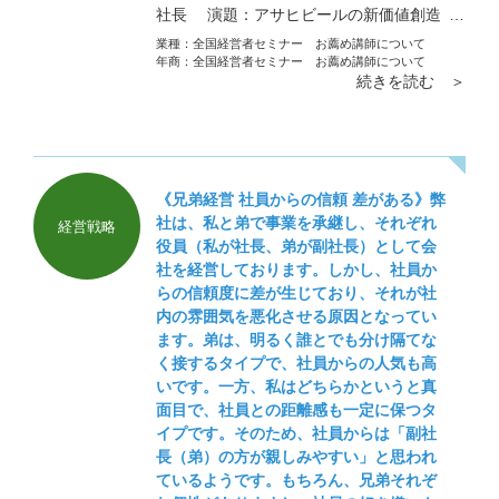
社長 演題：アサヒビールの新価値創造
新しい価値を生み続ける組織をどうつくる
業種：
全国経営者セミナー お薦め講師について
か？
年商：
全国経営者セミナー お薦め講師について
続きを読む ＞
《兄弟経営 社員からの信頼 差がある》弊
社は、私と弟で事業を承継し、それぞれ
経営戦略
役員（私が社長、弟が副社長）として会
社を経営しております。しかし、社員か
らの信頼度に差が生じており、それが社
内の雰囲気を悪化させる原因となってい
ます。弟は、明るく誰とでも分け隔てな
く接するタイプで、社員からの人気も高
いです。一方、私はどちらかというと真
面目で、社員との距離感も一定に保つタ
イプです。そのため、社員からは「副社
長（弟）の方が親しみやすい」と思われ
ているようです。もちろん、兄弟それぞ