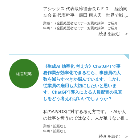
アシックス 代表取締役会長ＣＥＯ 経済同
友会 副代表幹事 廣田 康人氏 世界で戦う
アシックスの「創業哲学と経営改革」
業種：
（全国経営者セミナーお薦め講師）ご紹介
年商：
（全国経営者セミナーお薦め講師）ご紹介
続きを読む ＞
《生成AI 効率化 考え方》ChatGPTで事
務作業が効率化できるなら、事務員の人
経営戦略
数を減らすべきか悩んでいます。しかし
従業員の雇用も大切にしたいと思いま
す。ChatGPT導入による人員配置の見直
しをどう考えればいいでしょうか？
私のAIやDXに対する考え方です。・AIが人
の仕事を奪うのではなく、人が足りない部
分をAIで補う ・DXは目的ではなく、あく
業種：
記載なし
まで目標数字を達成させるための手段であ
年商：
記載なし
続きを読む ＞
る ・目標数字を持った上での効率化をす