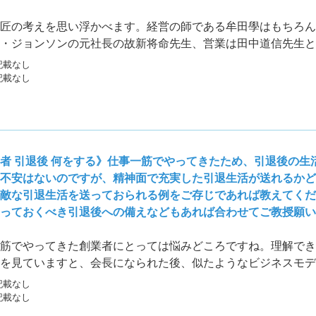
匠の考えを思い浮かべます。経営の師である牟田學はもちろん
・ジョンソンの元社長の故新将命先生、営業は田中道信先生と
ある故後藤昌幸先生、財務は井上和弘先生です。
記載なし
記載なし
者 引退後 何をする》仕事一筋でやってきたため、引退後の生
不安はないのですが、精神面で充実した引退生活が送れるかど
敵な引退生活を送っておられる例をご存じであれば教えてくだ
っておくべき引退後への備えなどもあれば合わせてご教授願い
筋でやってきた創業者にとっては悩みどころですね。理解でき
を見ていますと、会長になられた後、似たようなビジネスモデ
経営をしています。本業のノウハウが使えるのでそこの業績も
記載なし
記載なし