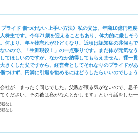
 プライド 傷つけない 上手い方法》私の父は、年商10億円程
人株主です。今年71歳を迎えることもあり、体力的に厳しそ
。何より、年々物忘れがひどくなり、近頃は認知症の兆候もで
ないので、「生涯現役！」の一点張りです。まだ体が元気なう
してほしいのですが、なかなか納得してもらえません。裸一貫
大きくした父ですから、経営者としてそれなりのプライドがあ
傷つけず、円満に引退を勧めるにはどうしたらいいのでしょう
会社が、まったく同じでした。父親が譲る気がないので、息子
てください。その後は私がなんとかします」という話をした一
くなりました。亡くなってしまうと、できることは限られてし
記載なし
していました。 しかし、それも数カ月、いまは元気に社長業
記載なし