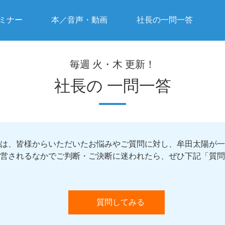
ミナー
本／音声・動画
社長の一問一答
毎週 火・木 更新！
社長の
一問一答
は、皆様からいただいたお悩みやご質問に対し、牟田太陽が一
営されるなかでご判断・ご決断に迷われたら、ぜひ下記「質問
質問してみる