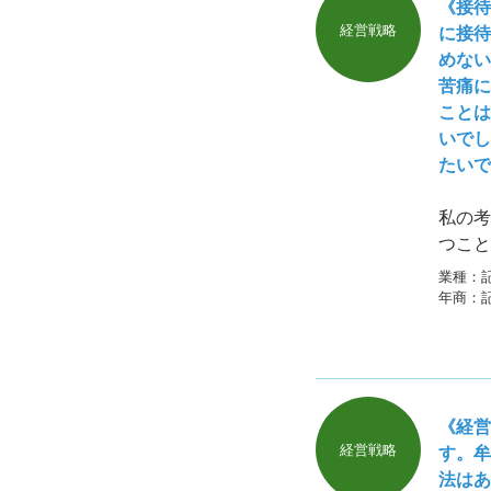
《接待
経営戦略
に接待
めない
苦痛に
ことは
いでし
たいで
私の考
つこと
す。普
業種：
となり
年商：
《経営
経営戦略
す。牟
法はあ