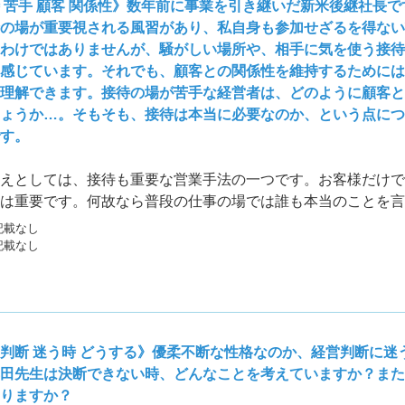
 苦手 顧客 関係性》数年前に事業を引き継いだ新米後継社長
の場が重要視される風習があり、私自身も参加せざるを得ない
わけではありませんが、騒がしい場所や、相手に気を使う接待
感じています。それでも、顧客との関係性を維持するためには
理解できます。接待の場が苦手な経営者は、どのように顧客と
ょうか…。そもそも、接待は本当に必要なのか、という点につ
す。
えとしては、接待も重要な営業手法の一つです。お客様だけで
は重要です。何故なら普段の仕事の場では誰も本当のことを言
段の仕事の場から離れた場所で会話をすることは得るものが沢
記載なし
を知ってもらうことで情が湧いたりするものです。
記載なし
判断 迷う時 どうする》優柔不断な性格なのか、経営判断に迷
田先生は決断できない時、どんなことを考えていますか？また
りますか？