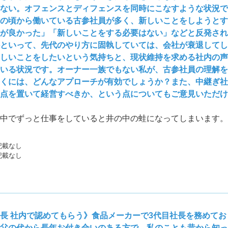
ない。オフェンスとディフェンスを同時にこなすような状況で
の頃から働いている古参社員が多く、新しいことをしようとす
が良かった」「新しいことをする必要はない」などと反発され
といって、先代のやり方に固執していては、会社が衰退して
しいことをしたいという気持ちと、現状維持を求める社内の声
いる状況です。オーナー一族でもない私が、古参社員の理解を
くには、どんなアプローチが有効でしょうか？また、中継ぎ社
点を置いて経営すべきか、という点についてもご意見いただ
中でずっと仕事をしていると井の中の蛙になってしまいます。
記載なし
記載なし
長 社内で認めてもらう》食品メーカーで3代目社長を務めて
父の代から長年お付き合いのある方で、私のことも昔から知