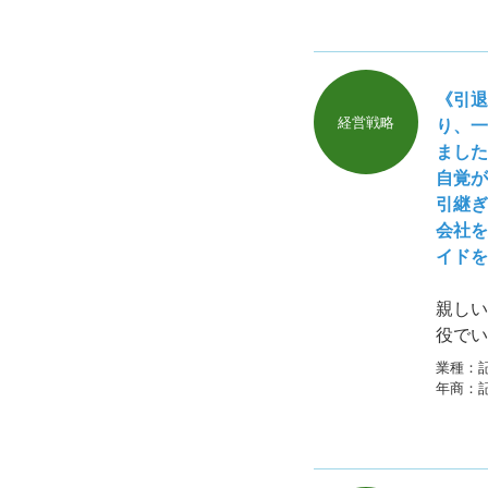
《引退
経営戦略
り、一
ました
自覚が
引継ぎ
会社を
イドを
親しい
役でい
塞で亡
業種：
苦労を
年商：