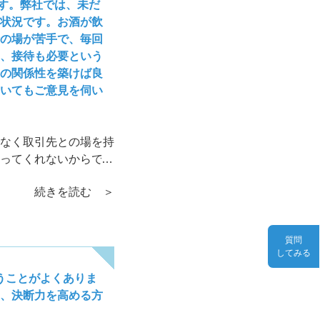
です。弊社では、未だ
状況です。お酒が飲
の場が苦手で、毎回
、接待も必要という
の関係性を築けば良
いてもご意見を伺い
なく取引先との場を持
ってくれないからで
山あります。そこで人
続きを読む ＞
質問
してみる
うことがよくありま
、決断力を高める方