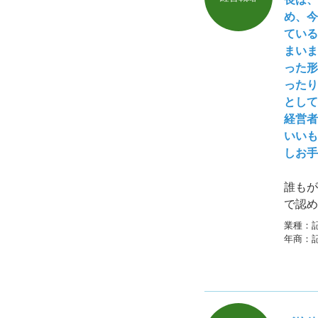
め、今
ている
まいま
った形
ったり
として
経営者
いいも
しお手
誰もが
で認め
事長で
業種：
た。
年商：