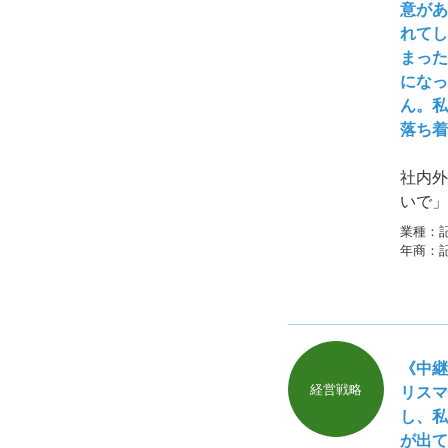
意があ
れてし
まった
になっ
ん。私
落ち着
社内外
いで」
数日で
業種：
す。解
年商：
ありま
《中継
経営戦略
リスマ
し、私
が出て