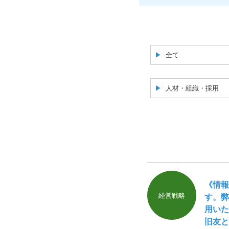
全て
人材・組織・採用
《情報
経営戦略
す。弊
用いた
旧友と