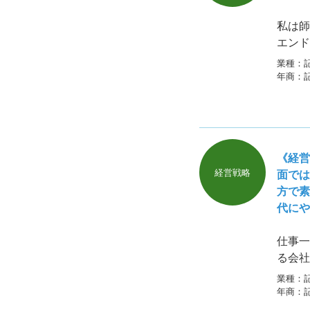
私は師
エンド
社主で
業種：
年商：
《経営
経営戦略
面では
方で素
代にや
仕事一
る会社
そこを
業種：
年商：