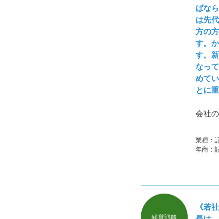
ばなら
は先代
方の方
す。か
す。新
なって
めてい
とに重
会社の
業種：
年商：
《若社
経営戦略
長は、