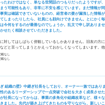
ったわけではなく、単なる世間話のつもりだったようですが、
まう可能性もあり、非常に不安を感じています。まだ情報が同
事実は確認できていないものの、経営者の妻が漏洩した情報が
てしまったりしたら、社員にも顔向けできません。とにかく毎
は今何をするのが最善なのでしょうか。乱文で申し訳ありませ
かせたく相談させていただきました。
に対してはしばらく傍観しているしかありません。旧友の方に
などと言ってしまうとかえっておかしくなってしまいます。他
忘れることでしょう。会社の秘匿情報を社外の人間に話すこと
記載なし
雇理由にもなりうる危険な行為です。ご本人にはキチンと自覚
記載なし
す。
ぎ 組織の壁》中継ぎ社長をしており、オーナー一族ではあり
性のあるリーダーシップで一点突破で会社を大きく成長させ
が社長になってからは、事業の多角化や組織改革など、様々な
きました。先代が築き上げてきたものを守りながら、新しいこ